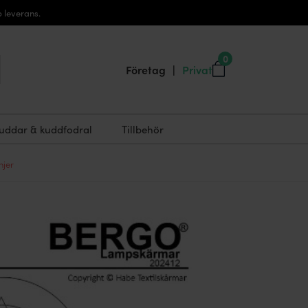
 leverans.
0
Företag
|
Privat
uddar & kuddfodral
Tillbehör
jer