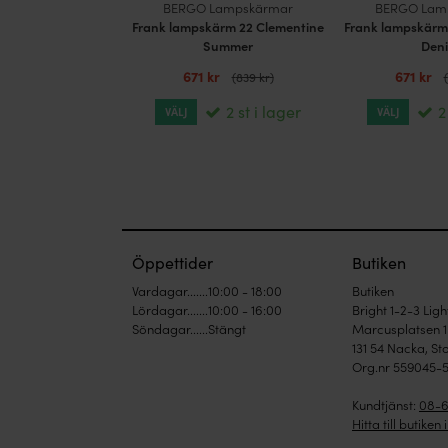
BERGO Lampskärmar
BERGO Lam
Frank lampskärm 22 Clementine
Frank lampskärm
Summer
Den
671 kr
671 kr
(
839 kr
)
(
2 st i lager
2
VÄLJ
VÄLJ
Öppettider
Butiken
Vardagar.......10:00 - 18:00
Butiken
Lördagar.......10:00 - 16:00
Bright 1-2-3 Lig
Söndagar......Stängt
Marcusplatsen 1
131 54 Nacka, S
Org.nr 559045-
Kundtjänst:
08-6
Hitta till butiken 