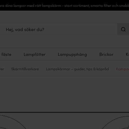
a dina lampor med rätt lampskärm - stort sortiment, smarta filter och snabb
 fäste
Lampfötter
Lampupphäng
Brickor
K
ter
Skärmtillverkare
Lampskärmar – guider, tips & köpråd
Kampan