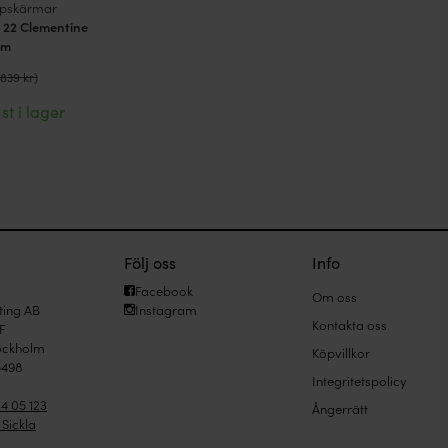
pskärmar
 22 Clementine
im
839 kr
)
 st i lager
Följ oss
Info
Facebook
Om oss
hting AB
Instagram
Kontakta oss
F
tockholm
Köpvillkor
5498
Integritetspolicy
4 05 123
Ångerrätt
i Sickla